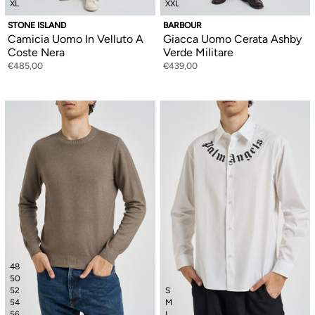
XL
XXL
STONE ISLAND
BARBOUR
Camicia Uomo In Velluto A
Giacca Uomo Cerata Ashby
Coste Nera
Verde Militare
€485,00
€439,00
48
50
52
S
54
M
56
L