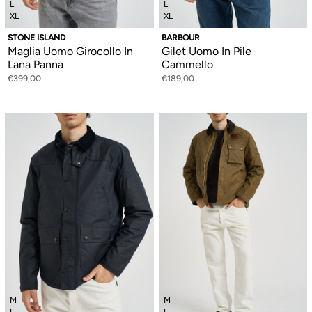
L
L
XL
XL
STONE ISLAND
BARBOUR
Maglia Uomo Girocollo In
Gilet Uomo In Pile
Lana Panna
Cammello
€399,00
€189,00
M
M