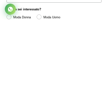
A cosa sei interessato?
Moda Donna
Moda Uomo
Iscriviti ora
I tuoi dati personali saranno utilizzati per fornirti il servizio di
Newsletter da te espressamente richiesto. Per maggiori
informazioni consulta l'informativa sulla privacy.
INFO
Cerca nello shop
Wishlist
Spedizioni
Resi