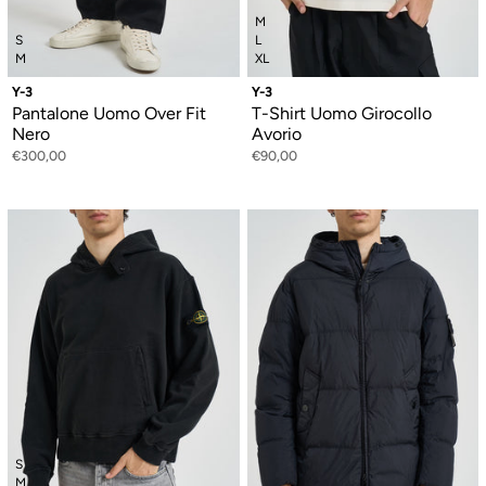
M
S
L
M
XL
Y-3
Y-3
Pantalone Uomo Over Fit
T-Shirt Uomo Girocollo
Nero
Avorio
€300,00
€90,00
S
M