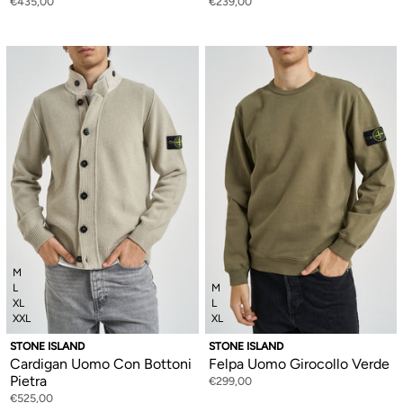
€435,00
€239,00
M
L
M
XL
L
XXL
XL
STONE ISLAND
STONE ISLAND
Cardigan Uomo Con Bottoni
Felpa Uomo Girocollo Verde
Pietra
€299,00
€525,00