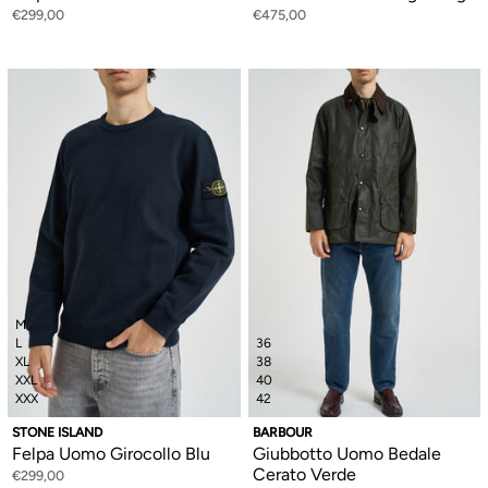
€299,00
€475,00
M
L
36
XL
38
XXL
40
XXX
42
STONE ISLAND
BARBOUR
Felpa Uomo Girocollo Blu
Giubbotto Uomo Bedale
Cerato Verde
€299,00