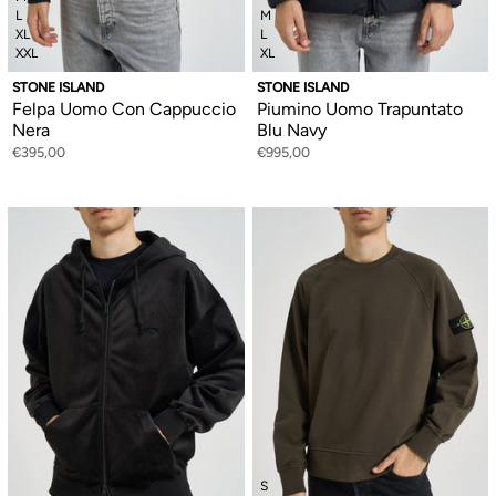
L
M
XL
L
XXL
XL
STONE ISLAND
STONE ISLAND
Felpa Uomo Con Cappuccio
Piumino Uomo Trapuntato
Nera
Blu Navy
€395,00
€995,00
S