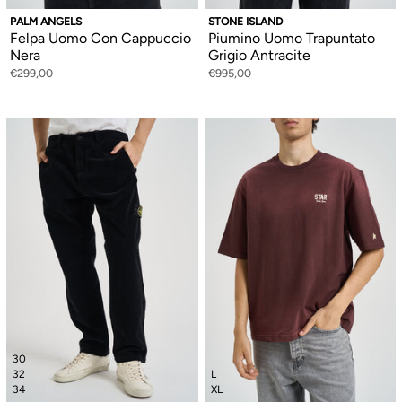
PALM ANGELS
STONE ISLAND
Felpa Uomo Con Cappuccio
Piumino Uomo Trapuntato
Nera
Grigio Antracite
€299,00
€995,00
30
32
L
34
XL