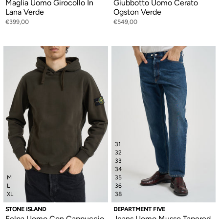
Maglia Uomo Girocollo In
Giubbotto Uomo Cerato
Lana Verde
Ogston Verde
€399,00
€549,00
31
32
33
34
M
35
L
36
XL
38
STONE ISLAND
DEPARTMENT FIVE
Felpa Uomo Con Cappuccio
Jeans Uomo Musso Tapered