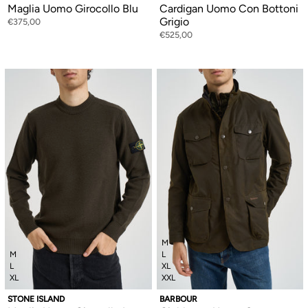
Maglia Uomo Girocollo Blu
Cardigan Uomo Con Bottoni
Grigio
€375,00
€525,00
M
M
L
L
XL
XL
XXL
STONE ISLAND
BARBOUR