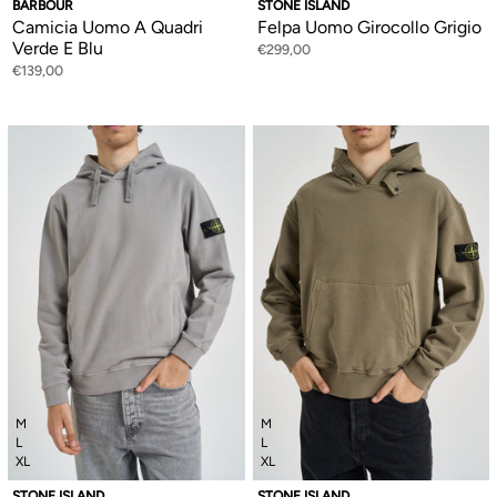
BARBOUR
STONE ISLAND
Camicia Uomo A Quadri
Felpa Uomo Girocollo Grigio
Verde E Blu
€299,00
€139,00
M
M
L
L
XL
XL
STONE ISLAND
STONE ISLAND