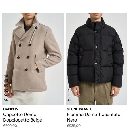
46
48
50
52
M
54
L
56
XL
CAMPLIN
STONE ISLAND
Cappotto Uomo
Piumino Uomo Trapuntato
Doppiopetto Beige
Nero
€699,00
€935,00