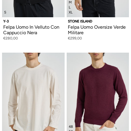
M
L
S
XL
Y-3
STONE ISLAND
Felpa Uomo In Velluto Con
Felpa Uomo Oversize Verde
Cappuccio Nera
Militare
€280,00
€299,00
48