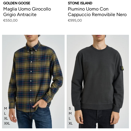
GOLDEN GOOSE
STONE ISLAND
Maglia Uomo Girocollo
Piumino Uomo Con
Grigio Antracite
Cappuccio Removibile Nero
€550,00
€995,00
M
S
L
M
XL
L
XXL
XL