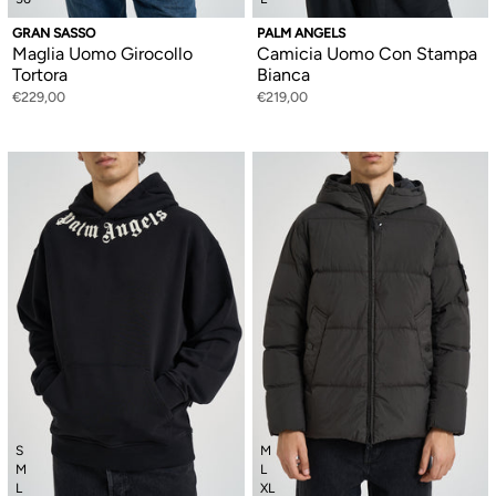
GRAN SASSO
PALM ANGELS
Maglia Uomo Girocollo
Camicia Uomo Con Stampa
Tortora
Bianca
€229,00
€219,00
S
M
M
L
L
XL