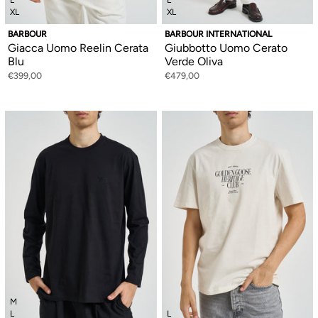
L
L
XL
XL
BARBOUR
BARBOUR INTERNATIONAL
Giacca Uomo Reelin Cerata
Giubbotto Uomo Cerato
Blu
Verde Oliva
€399,00
€479,00
M
L
L