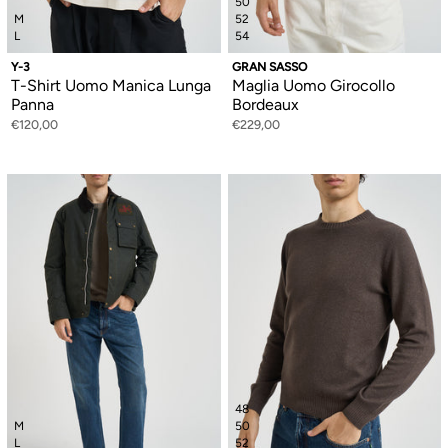
50
M
52
L
54
Y-3
GRAN SASSO
T-Shirt Uomo Manica Lunga
Maglia Uomo Girocollo
Panna
Bordeaux
€120,00
€229,00
48
M
50
L
52