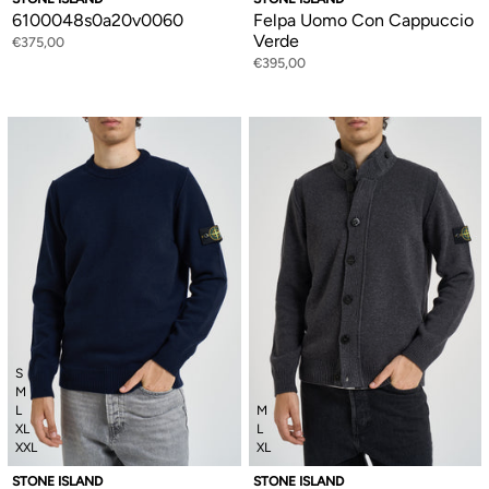
6100048s0a20v0060
Felpa Uomo Con Cappuccio
Verde
€375,00
€395,00
S
M
L
M
XL
L
XXL
XL
STONE ISLAND
STONE ISLAND