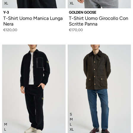
XL
XL
Y-3
GOLDEN GOOSE
T-Shirt Uomo Manica Lunga
T-Shirt Uomo Girocollo Con
Nera
Scritte Panna
€120,00
€170,00
S
M
M
L
L
XL