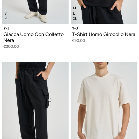
M
S
L
M
XL
Y-3
Y-3
Giacca Uomo Con Colletto
T-Shirt Uomo Girocollo Nera
Nera
€90,00
€300,00