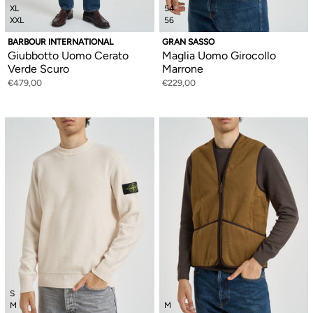
XL
54
XXL
56
BARBOUR INTERNATIONAL
GRAN SASSO
Giubbotto Uomo Cerato
Maglia Uomo Girocollo
Verde Scuro
Marrone
€479,00
€229,00
S
M
M