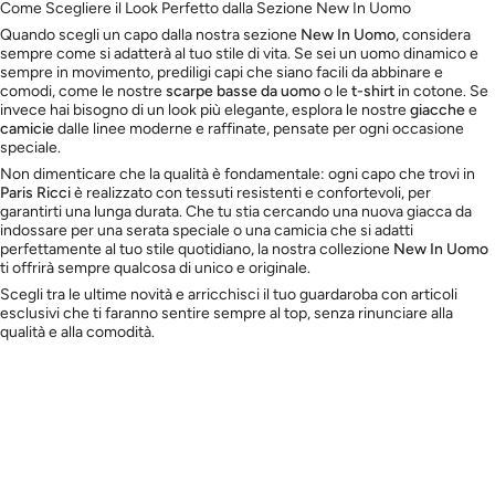
Come Scegliere il Look Perfetto dalla Sezione New In Uomo
Quando scegli un capo dalla nostra sezione
New In Uomo
, considera
sempre come si adatterà al tuo stile di vita. Se sei un uomo dinamico e
sempre in movimento, prediligi capi che siano facili da abbinare e
comodi, come le nostre
scarpe basse da uomo
o le
t-shirt
in cotone. Se
invece hai bisogno di un look più elegante, esplora le nostre
giacche
e
camicie
dalle linee moderne e raffinate, pensate per ogni occasione
speciale.
Non dimenticare che la qualità è fondamentale: ogni capo che trovi in
Paris Ricci
è realizzato con tessuti resistenti e confortevoli, per
garantirti una lunga durata. Che tu stia cercando una nuova giacca da
indossare per una serata speciale o una camicia che si adatti
perfettamente al tuo stile quotidiano, la nostra collezione
New In Uomo
ti offrirà sempre qualcosa di unico e originale.
Scegli tra le ultime novità e arricchisci il tuo guardaroba con articoli
esclusivi che ti faranno sentire sempre al top, senza rinunciare alla
qualità e alla comodità.