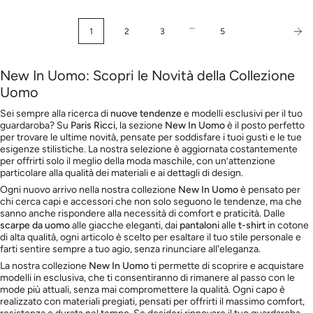
…
1
2
3
5
New In Uomo: Scopri le Novità della Collezione
Uomo
Sei sempre alla ricerca di
nuove tendenze
e modelli esclusivi per il tuo
guardaroba? Su
Paris Ricci
, la sezione
New In Uomo
è il posto perfetto
per trovare le ultime novità, pensate per soddisfare i tuoi gusti e le tue
esigenze stilistiche. La nostra selezione è aggiornata costantemente
per offrirti solo il meglio della moda maschile, con un’attenzione
particolare alla qualità dei materiali e ai dettagli di design.
Ogni nuovo arrivo nella nostra collezione
New In Uomo
è pensato per
chi cerca capi e accessori che non solo seguono le tendenze, ma che
sanno anche rispondere alla necessità di comfort e praticità. Dalle
scarpe da uomo
alle giacche eleganti, dai
pantaloni
alle
t-shirt
in cotone
di alta qualità, ogni articolo è scelto per esaltare il tuo stile personale e
farti sentire sempre a tuo agio, senza rinunciare all'eleganza.
La nostra collezione
New In Uomo
ti permette di scoprire e acquistare
modelli in esclusiva, che ti consentiranno di rimanere al passo con le
mode più attuali, senza mai compromettere la qualità. Ogni capo è
realizzato con materiali pregiati, pensati per offrirti il massimo comfort,