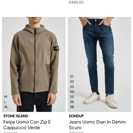
€469,00
31
32
33
34
M
35
L
36
XL
38
STONE ISLAND
DONDUP
Felpa Uomo Con Zip E
Jeans Uomo Dian In Denim
Cappuccio Verde
Scuro