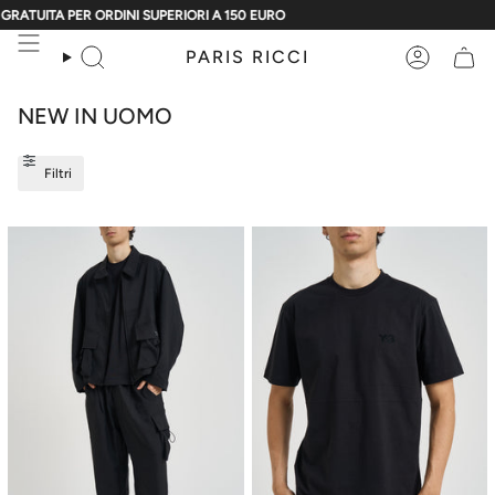
Vai
 SUPERIORI A 150 EURO
SALDI FINO AL 50% - SPEDIZIONE GRATUITA PER O
al
contenuto
PARIS RICCI
Cerca
Account
NEW IN UOMO
Filtri