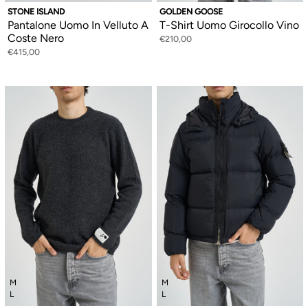
STONE ISLAND
GOLDEN GOOSE
Pantalone Uomo In Velluto A
T-Shirt Uomo Girocollo Vino
Coste Nero
€210,00
€415,00
M
M
L
L