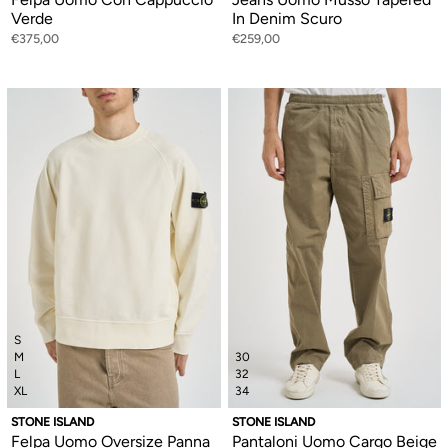
Verde
In Denim Scuro
€375,00
€259,00
S
M
30
L
32
XL
34
STONE ISLAND
STONE ISLAND
Felpa Uomo Oversize Panna
Pantaloni Uomo Cargo Beige