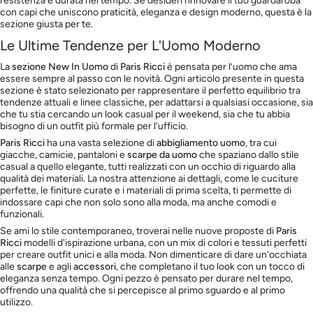
resistenza e durata nel tempo. Se desideri rinnovare il tuo guardaroba
con capi che uniscono praticità, eleganza e design moderno, questa è la
sezione giusta per te.
Le Ultime Tendenze per L'Uomo Moderno
La
sezione New In Uomo
di
Paris Ricci
è pensata per l’uomo che ama
essere sempre al passo con le novità. Ogni articolo presente in questa
sezione è stato selezionato per rappresentare il perfetto equilibrio tra
tendenze attuali e linee classiche, per adattarsi a qualsiasi occasione, sia
che tu stia cercando un look casual per il weekend, sia che tu abbia
bisogno di un outfit più formale per l'ufficio.
Paris Ricci
ha una vasta selezione di
abbigliamento uomo
, tra cui
giacche, camicie, pantaloni e
scarpe da uomo
che spaziano dallo stile
casual a quello elegante, tutti realizzati con un occhio di riguardo alla
qualità dei materiali. La nostra attenzione ai dettagli, come le cuciture
perfette, le finiture curate e i materiali di prima scelta, ti permette di
indossare capi che non solo sono alla moda, ma anche comodi e
funzionali.
Se ami lo stile contemporaneo, troverai nelle nuove proposte di
Paris
Ricci
modelli d'ispirazione urbana, con un mix di colori e tessuti perfetti
per creare outfit unici e alla moda. Non dimenticare di dare un'occhiata
alle
scarpe
e agli
accessori
, che completano il tuo look con un tocco di
eleganza senza tempo. Ogni pezzo è pensato per durare nel tempo,
offrendo una qualità che si percepisce al primo sguardo e al primo
utilizzo.