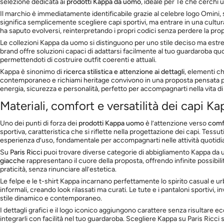
selezione dedicata ai
prodotti Kappa da uomo
, ideale per Te che cerchi
Il marchio è immediatamente identificabile grazie al celebre logo Omini,
significa semplicemente scegliere capi sportivi, ma entrare in una cultu
ha saputo evolversi, reinterpretando i propri codici senza perdere la prop
Le collezioni Kappa da uomo si distinguono per uno stile deciso ma estre
brand offre soluzioni capaci di adattarsi facilmente al tuo guardaroba quo
permettendoti di costruire outfit coerenti e attuali.
Kappa è sinonimo di
ricerca stilistica e attenzione ai dettagli
, elementi c
contemporaneo e richiami heritage convivono in una proposta pensata p
energia, sicurezza e personalità, perfetto per accompagnarti nella vita di tu
Materiali, comfort e versatilità dei capi K
Uno dei punti di forza dei
prodotti Kappa uomo
è l’attenzione verso
comfo
sportiva, caratteristica che si riflette nella progettazione dei capi. Tess
esperienza d’uso, fondamentale per accompagnarti nelle attività quotidi
Su
Paris Ricci
puoi trovare diverse categorie di abbigliamento Kappa da u
giacche
rappresentano il cuore della proposta, offrendo infinite possibi
praticità, senza rinunciare all’estetica.
Le felpe e le t-shirt Kappa incarnano perfettamente lo spirito casual e ur
informali, creando look rilassati ma curati. Le tute e i pantaloni sportivi
stile dinamico e contemporaneo.
I dettagli grafici e il logo iconico aggiungono carattere senza risultare
integrarli con facilità nel tuo guardaroba. Scegliere Kappa su Paris Ricci s