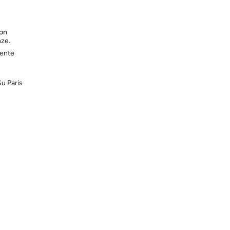
con
nze.
mente
Su Paris