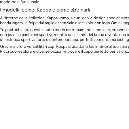
moderno e funzionale.
I modelli iconici Kappa e come abbinarli
All’interno delle collezioni
Kappa uomo
, alcuni capi e design sono diventa
banda logata
, le
felpe dal taglio essenziale
e le
t-shirt con logo Omini
rapp
Tu puoi abbinare questi capi in modo estremamente semplice, creando ou
con jeans o pantaloni sportivi, mentre una t-shirt del brand diventa una b
un’estetica sportiva forte e contemporanea, perfetta per chi ama disting
Grazie alla loro versatilità, i capi Kappa si adattano facilmente al tuo 
Ricci puoi esplorare diverse opzioni e trovare il capo perfetto per valoriz