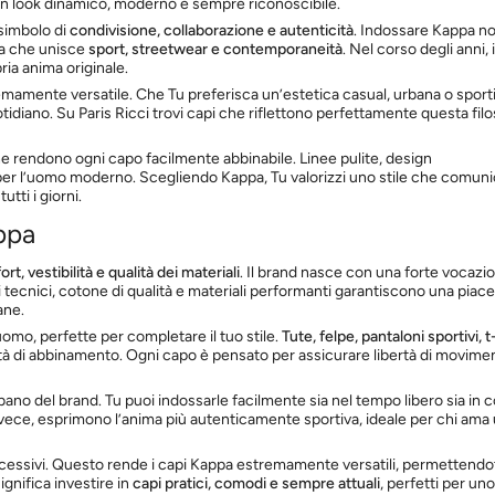
 un look dinamico, moderno e sempre riconoscibile.
 simbolo di
condivisione, collaborazione e autenticità
. Indossare Kappa n
ra che unisce
sport, streetwear e contemporaneità
. Nel corso degli anni, 
ria anima originale.
mamente versatile. Che Tu preferisca un’estetica casual, urbana o sportiv
tidiano. Su Paris Ricci trovi capi che riflettono perfettamente questa filo
he rendono ogni capo facilmente abbinabile. Linee pulite, design
er l’uomo moderno. Scegliendo Kappa, Tu valorizzi uno stile che comun
tti i giorni.
appa
rt, vestibilità e qualità dei materiali
. Il brand nasce con una forte vocazi
uti tecnici, cotone di qualità e materiali performanti garantiscono una piac
ane.
omo, perfette per completare il tuo stile.
Tute, felpe, pantaloni sportivi, t
lità di abbinamento. Ogni capo è pensato per assicurare libertà di movime
bano del brand. Tu puoi indossarle facilmente sia nel tempo libero sia in c
, invece, esprimono l’anima più autenticamente sportiva, ideale per chi ama
 eccessivi. Questo rende i capi Kappa estremamente versatili, permettendot
ignifica investire in
capi pratici, comodi e sempre attuali
, perfetti per uno