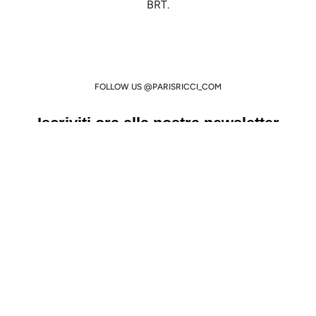
BRT.
FOLLOW US @PARISRICCI_COM
Iscriviti ora alla nostra newsletter
Ottieni il 10% di sconto sul tuo primo ordine!
A cosa sei interessato?
Moda Donna
Moda Uomo