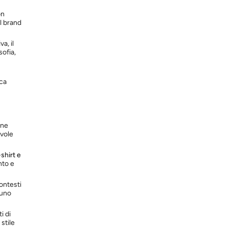
on
il brand
a, il
sofia,
ica
one
evole
-shirt e
nto e
ontesti
 uno
i di
 stile