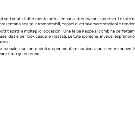
ti veri punti di riferimento nello scenario streetwear e sportivo. Le
tute 
resentano scelte intramontabili, capaci di attraversare stagioni e tende
tfit adatti a molteplici occasioni. Una felpa Kappa si combina perfetta
ase ideale per look casual e rilassati. Le tute iconiche, invece, esprimono
uersi.
stile personale, consentendoti di sperimentare combinazioni sempre nuove. 
zare il tuo guardaroba.