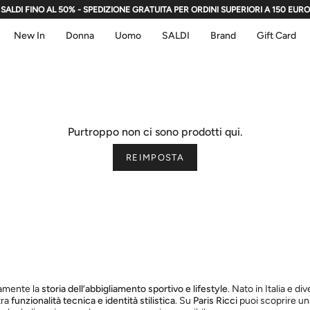
SALDI FINO AL 50% - SPEDIZIONE GRATUITA PER ORDINI SUPERIORI A 150 EURO
New In
Donna
Uomo
SALDI
Brand
Gift Card
Purtroppo non ci sono prodotti qui.
REIMPOSTA
damente la
storia dell’abbigliamento sportivo e lifestyle
. Nato in Italia e di
tra
funzionalità tecnica e identità stilistica
. Su
Paris Ricci
puoi scoprire un